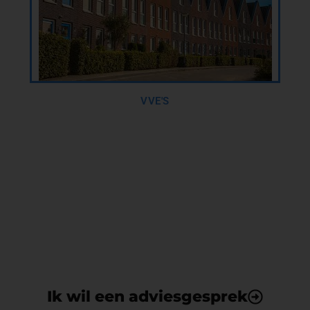
VVE'S
Daklekkage? Wij bieden een
vrijblijvend adviesgesprek op
locatie!
Bij ons is de klant nog steeds koning!
Ik wil een adviesgesprek