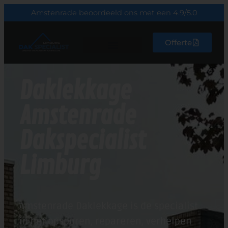
Amstenrade beoordeeld ons met een 4.9/5.0
Offerte
Daklekkage
Amstenrade
Dakspecialist
Limburg
Amstenrade Daklekkage is de specialist
in het opsporen, repareren, verhelpen