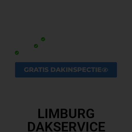
op locatie?
Bij ons is de klant nog steeds koning!
Uw vult de gegevens in
Wij nemen contact met uw op
Er komt vrijblijvend een dakinspecteur op locatie!
GRATIS DAKINSPECTIE
LIMBURG
DAKSERVICE