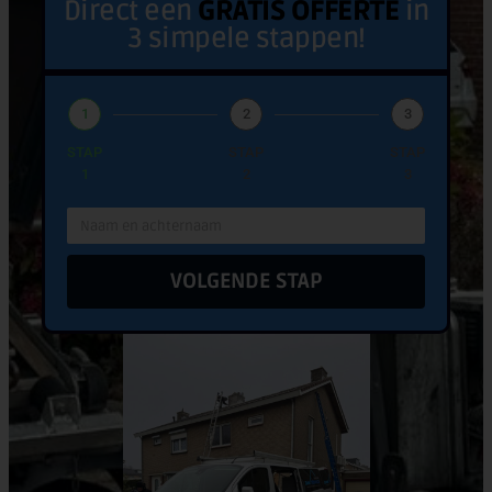
Direct een
GRATIS OFFERTE
in
3 simpele stappen!
1
2
3
STAP
STAP
STAP
1
2
3
VOLGENDE STAP