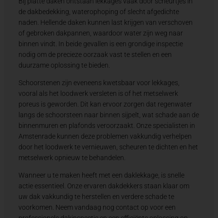
Bij platte daken ontstaan lekkages vaak door scheurtjes in
de dakbedekking, waterophoping of slecht afgedichte
naden. Hellende daken kunnen last krijgen van verschoven
of gebroken dakpannen, waardoor water zijn weg naar
binnen vindt. In beide gevallen is een grondige inspectie
nodig om de precieze oorzaak vast te stellen en een
duurzame oplossing te bieden.
Schoorstenen zijn eveneens kwetsbaar voor lekkages,
vooral als het loodwerk versleten is of het metselwerk
poreus is geworden. Dit kan ervoor zorgen dat regenwater
langs de schoorsteen naar binnen sijpelt, wat schade aan de
binnenmuren en plafonds veroorzaakt. Onze specialisten in
Amstenrade kunnen deze problemen vakkundig verhelpen
door het loodwerk te vernieuwen, scheuren te dichten en het
metselwerk opnieuw te behandelen.
Wanneer u te maken heeft met een daklekkage, is snelle
actie essentieel. Onze ervaren dakdekkers staan klaar om
uw dak vakkundig te herstellen en verdere schade te
voorkomen. Neem vandaag nog contact op voor een