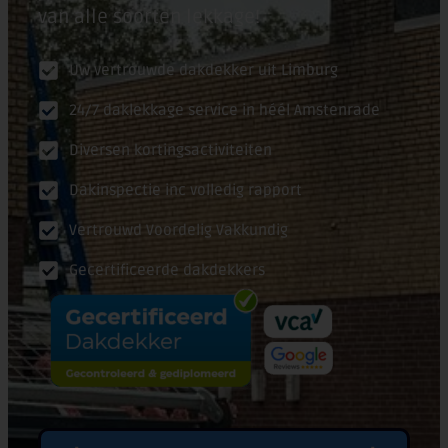
van alle soorten lekkage!
Uw vertrouwde dakdekker uit Limburg
24/7 daklekkage service in héél Amstenrade
Diversen kortingsactiviteiten
Dakinspectie inc volledig rapport
Vertrouwd Voordelig Vakkundig
Gecertificeerde dakdekkers