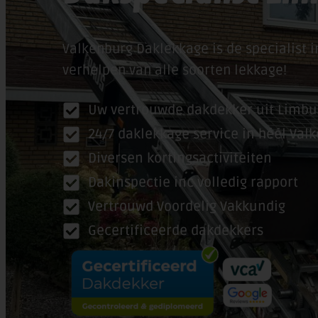
Valkenburg Daklekkage is de specialist i
verhelpen van alle soorten lekkage!
Uw vertrouwde dakdekker uit Limbu
24/7 daklekkage service in héél Val
Diversen kortingsactiviteiten
Dakinspectie inc volledig rapport
Vertrouwd Voordelig Vakkundig
Gecertificeerde dakdekkers