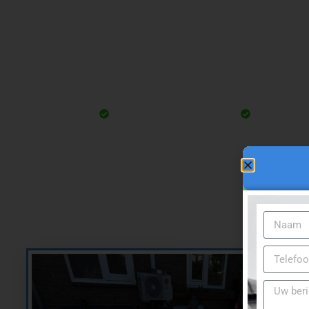
Daklekkage? Wij biede
B
Uw vult de gegevens in
Wij neme
Ik