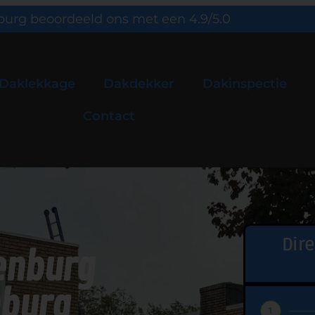
urg beoordeeld ons met een 4.9/5.0
Daklekkage
Dakdekker
Dakinspectie
Contact
Dir
enburg
mburg
1