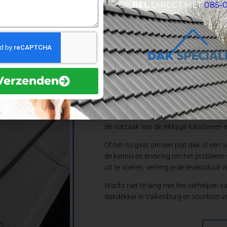
OF
BEL
DIRECT MET
085-
Daklekkage is een veelvoorkomend probl
woning of bedrijfspand. Of het nu gaat o
essentieel om snel actie te ondernemen
professionele bedrijven in Valkenburg d
herstellen van dakbeschadigingen.
Verzenden
Een daklekkage kan verschillende oorz
beschadigde dakbedekking. De gevolge
tot schimmelvorming en houtrot. Het is
repareren. Een specialist in Valkenbur
de oorzaak van de lekkage lokaliseren 
Of het nu gaat om een plat dak of een 
de kennis en ervaring om het probleem 
uit te voeren, verleng je de levensduur
Wacht niet te lang met het verhelpen 
dakdekker in Valkenburg en voorkom ve