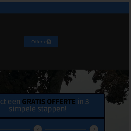
Offerte
ect een
GRATIS OFFERTE
in 3
simpele stappen!
2
3