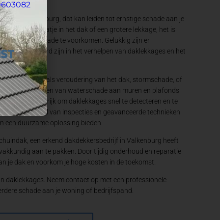
0603082
eem in Valkenburg, dat kan leiden tot ernstige schade aan je
m een klein gaatje in het dak of een grotere lekkage, het is
 om verdere schade te voorkomen. Gelukkig zijn er
ie gespecialiseerd zijn in het verhelpen van daklekkages en het
aken hebben, zoals veroudering van het dak, stormschade, of
n kunnen variëren van waterschade aan muren en plafonds
 dan ook belangrijk om daklekkages snel te detecteren en te
g kan door middel van inspecties en geavanceerde technieken
en een duurzame oplossing bieden.
schuindak, een erkend dakdekkersbedrijf in Valkenburg heeft
vakkundig aan te pakken. Door tijdig onderhoud en reparatie
 van je dak en voorkom je hoge kosten in de toekomst.
van daklekkages. Neem contact op met een professionele
rdere schade aan je woning of bedrijfspand.