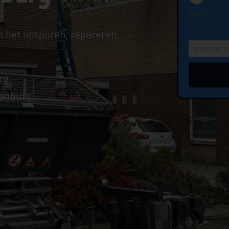
STAP
1
n het opsporen, repareren,
rg
kenburg