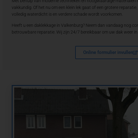
Met behulp van moderne technieken en hoogwaardige materialen he
vakkundig. Of het nu om een klein lek gaat of een grotere reparatie
volledig waterdicht is en verdere schade wordt voorkomen.
Heeft u een daklekkage in Valkenburg? Neem dan vandaag nog cont
betrouwbare reparatie. Wij zijn 24/7 bereikbaar om uw dak weer in
Online formulier invullen