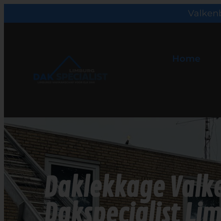
Valkenb
Home
Daklekkage Valk
Dakspecialist Li