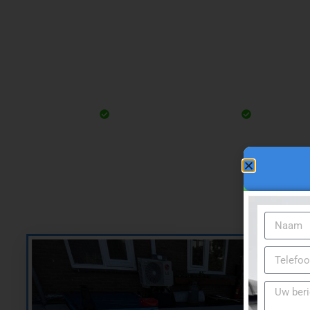
Daklekkage? Wij biede
B
Uw vult de gegevens in
Wij neme
Ik