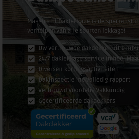
Maastricht Daklekkage is de specialist i
verhelpen van alle soorten lekkage!
Uw vertrouwde dakdekker uit Limbu
24/7 daklekkage service in héél Maa
Diversen kortingsactiviteiten
Dakinspectie inc volledig rapport
Vertrouwd Voordelig Vakkundig
Gecertificeerde dakdekkers