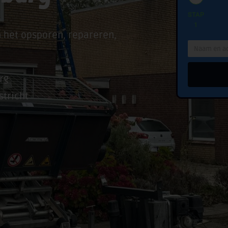
STAP
1
n het opsporen, repareren,
rg
stricht