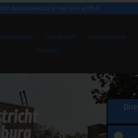
icht beoordeeld ons met een 4.9/5.0
Daklekkage
Dakdekker
Dakinspectie
Contact
Dir
tricht
mburg
1