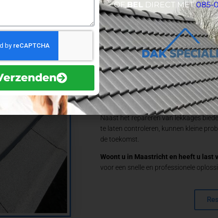
OF
BEL
DIRECT MET
085-
Een lekkend dak kan veel schade aanri
zelfs houtrot. Wacht daarom niet te lan
Maastricht. Hoe eerder het probleem wo
hoge herstelkosten.
Onze ervaren dakdekkers in Maastricht
Verzenden
sporen en te verhelpen. Of het nu gaat
aan de dakbedekking, wij zorgen voor 
kwalitatieve materialen maken wij uw d
Naast het repareren van lekkages bied
te laten controleren, kunnen kleine pr
de toekomst.
Woont u in Maastricht en heeft u last
voor een snelle en professionele oplossi
Res