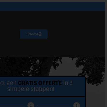
Offerte
ect een
GRATIS OFFERTE
in 3
simpele stappen!
2
3