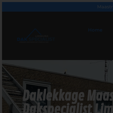
Maastr
Home
Daklekkage Maas
Dakspecialist Li