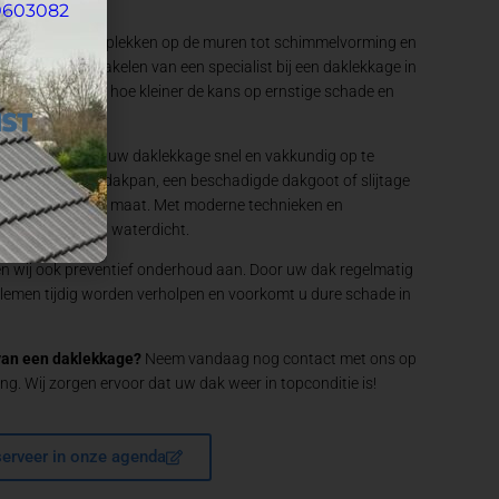
0603082
chten, van vochtplekken op de muren tot schimmelvorming en
g met het inschakelen van een specialist bij een daklekkage in
rdt aangepakt, hoe kleiner de kans op ernstige schade en
 staan klaar om uw daklekkage snel en vakkundig op te
 om een kapotte dakpan, een beschadigde dakgoot of slijtage
een oplossing op maat. Met moderne technieken en
ak weer volledig waterdicht.
en wij ook preventief onderhoud aan. Door uw dak regelmatig
oblemen tijdig worden verholpen en voorkomt u dure schade in
 van een daklekkage?
Neem vandaag nog contact met ons op
ng. Wij zorgen ervoor dat uw dak weer in topconditie is!
erveer in onze agenda